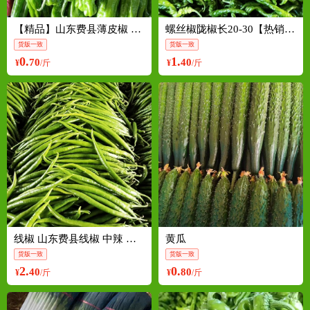
【精品】山东费县薄皮椒 砀椒三号15~20厘米全国走货
螺丝椒陇椒长20-30【热销中】欢迎咨
货版一致
货版一致
0.
1.
70
40
¥
/斤
¥
/斤
线椒 山东费县线椒 中辣 青 万亩产地直接发货，欢迎采
黄瓜
货版一致
货版一致
2.
0.
40
80
¥
/斤
¥
/斤