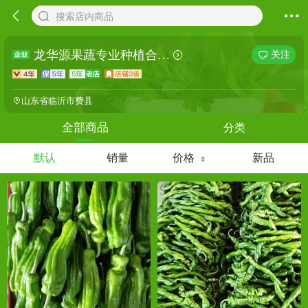
搜索店内商品
龙华源果蔬专业种植合作社
关注
山东省临沂市费县
分类
全部商品
默认
销量
价格
新品