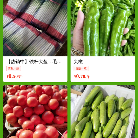
【热销中】铁杆大葱，毛葱 2cm左右 30~40cm
尖椒
货版一致
货版一致
0.
0.
50
70
¥
/斤
¥
/斤