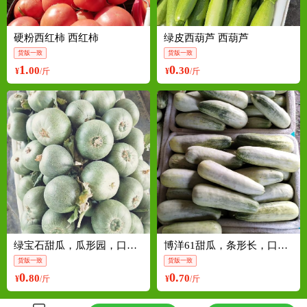
硬粉西红柿 西红柿
绿皮西葫芦 西葫芦
货版一致
货版一致
1.
0.
00
30
¥
/斤
¥
/斤
绿宝石甜瓜，瓜形园，口感甜，耐运输，量大丛优诚信经营！
博洋61甜瓜，条形长，口感甜，成熟上市， 产地直发。
货版一致
货版一致
0.
0.
80
70
¥
/斤
¥
/斤